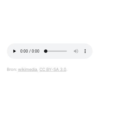
Bron:
wikimedia
,
CC BY-SA 3.0
.