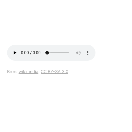
Bron:
wikimedia
,
CC BY-SA 3.0
.