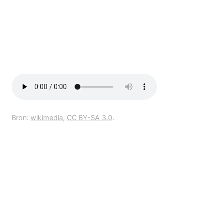
Bron:
wikimedia
,
CC BY-SA 3.0
.