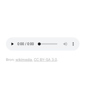
Bron:
wikimedia
,
CC BY-SA 3.0
.