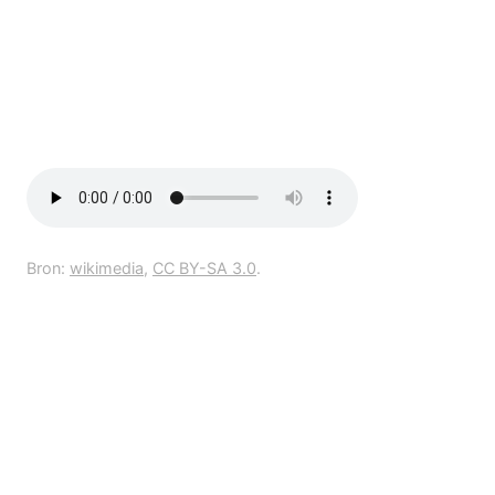
Bron:
wikimedia
,
CC BY-SA 3.0
.