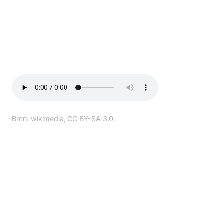
Bron:
wikimedia
,
CC BY-SA 3.0
.