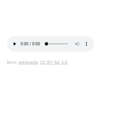
Bron:
wikimedia
,
CC BY-SA 3.0
.