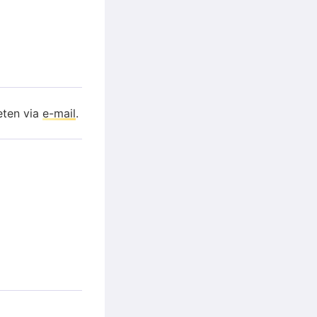
eten via
e-mail
.