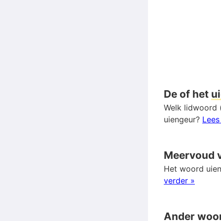
De of het
u
Welk lidwoord (
uiengeur?
Lees
Meervoud 
Het woord uien
verder »
Ander woo