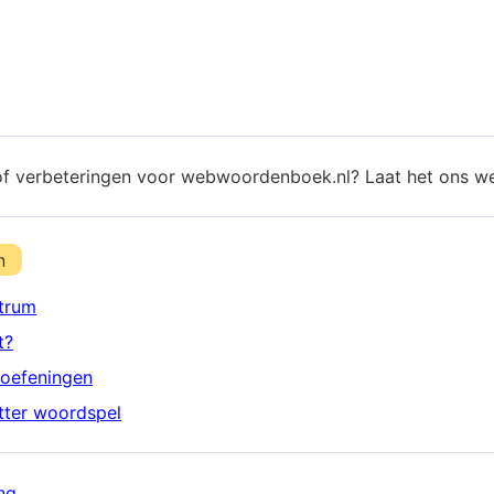
of verbeteringen voor webwoordenboek.nl? Laat het ons w
n
trum
t?
oefeningen
etter woordspel
ng