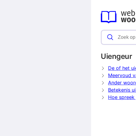
Uiengeur
De of het u
Meervoud v
Ander woord
Betekenis u
Hoe spreek j