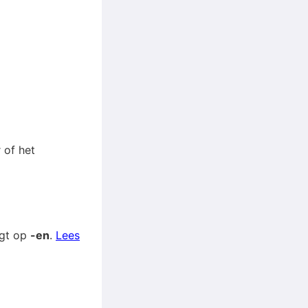
 of het
igt op
-en
.
Lees