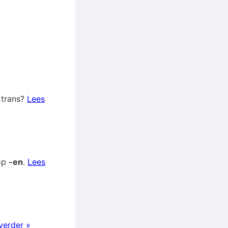
t trans?
Lees
 op
-en
.
Lees
verder »