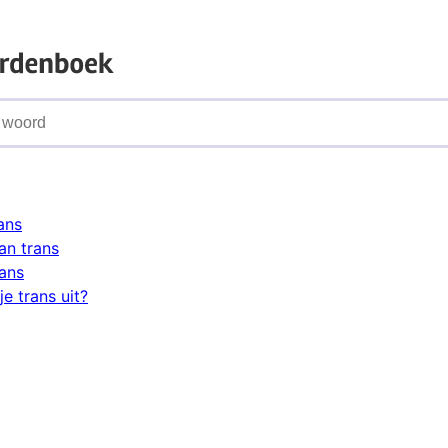
ans
an trans
rans
e trans uit?