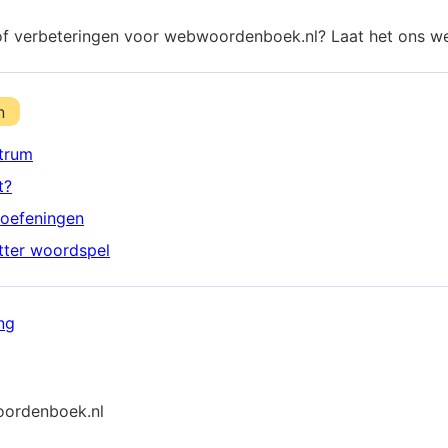
of verbeteringen voor webwoordenboek.nl? Laat het ons w
n
trum
t?
oefeningen
etter woordspel
ng
ordenboek.nl