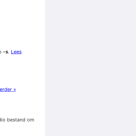
op
-s
.
Lees
erder »
audio bestand om