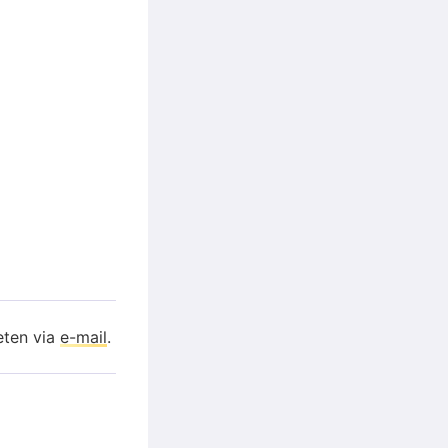
eten via
e-mail
.