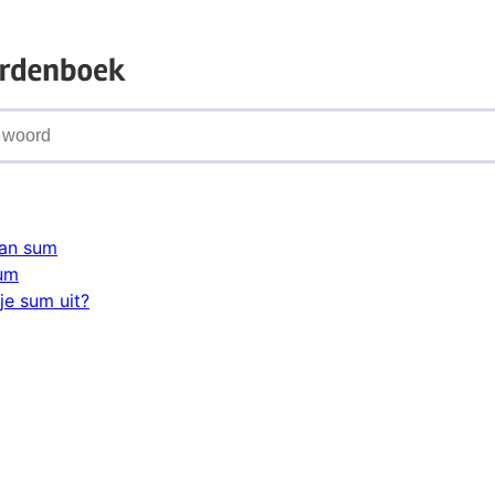
an sum
sum
je sum uit?