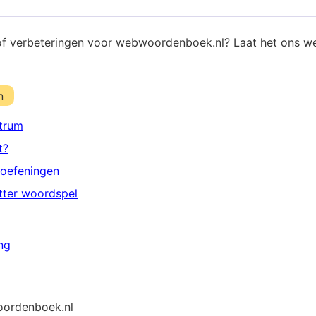
of verbeteringen voor webwoordenboek.nl? Laat het ons w
n
trum
t?
oefeningen
etter woordspel
ng
ordenboek.nl