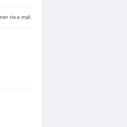
eten via
e-mail
.