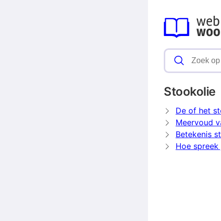
Stookolie
De of het s
Meervoud va
Betekenis s
Hoe spreek j