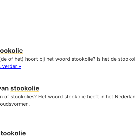
tookolie
de of het) hoort bij het woord stookolie? Is het de stookol
 verder »
van
stookolie
ën of stookolies? Het woord stookolie heeft in het Nederl
voudsvormen.
stookolie