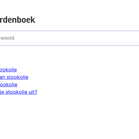
tookolie
n stookolie
tookolie
e stookolie uit?