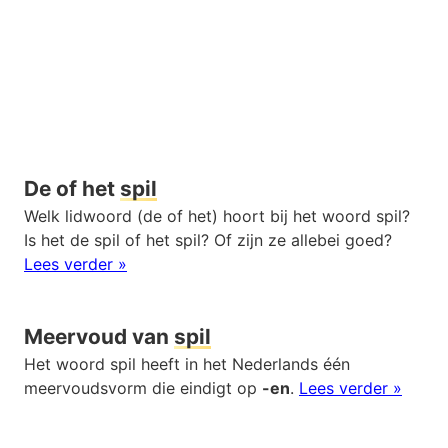
De of het
spil
Welk lidwoord (de of het) hoort bij het woord spil?
Is het de spil of het spil? Of zijn ze allebei goed?
Lees verder »
Meervoud van
spil
Het woord spil heeft in het Nederlands één
meervoudsvorm die eindigt op
-en
.
Lees verder »