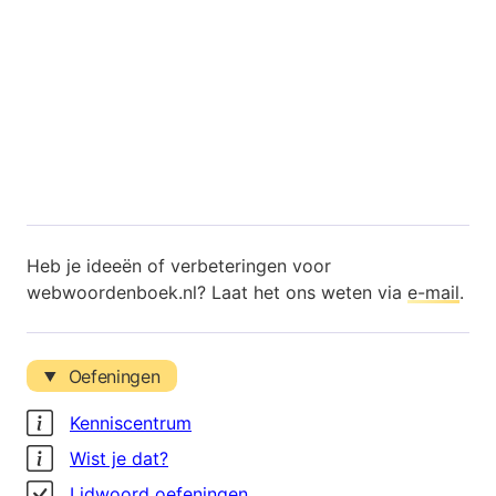
Heb je ideeën of verbeteringen voor
webwoordenboek.nl? Laat het ons weten via
e-mail
.
Oefeningen
Kenniscentrum
Wist je dat?
Lidwoord oefeningen