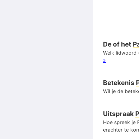
De of het
Pa
Welk lidwoord (
»
Betekenis
P
Wil je de betek
Uitspraak
P
Hoe spreek je P
erachter te kom