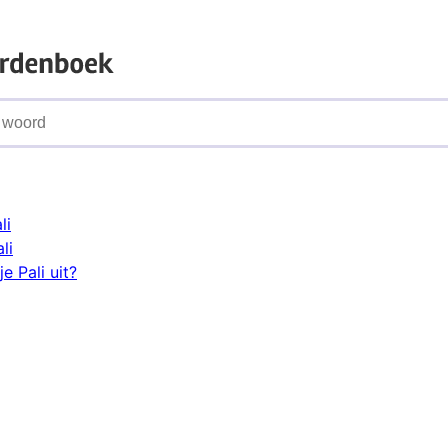
li
li
e Pali uit?