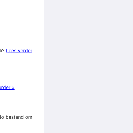
li?
Lees verder
erder »
udio bestand om