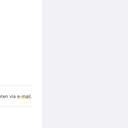
eten via
e-mail
.