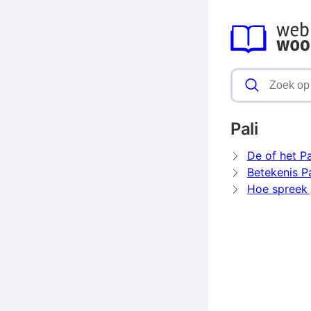
Pali
De of het Pa
Betekenis Pa
Hoe spreek j