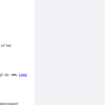
 of het
igt op
-en
.
Lees
ekenissen!