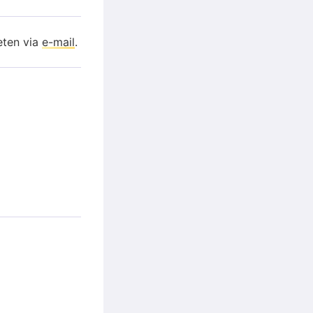
eten via
e-mail
.