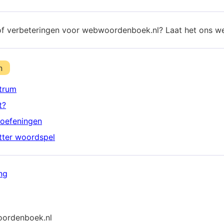
of verbeteringen voor webwoordenboek.nl? Laat het ons w
n
trum
t?
oefeningen
etter woordspel
ng
ordenboek.nl