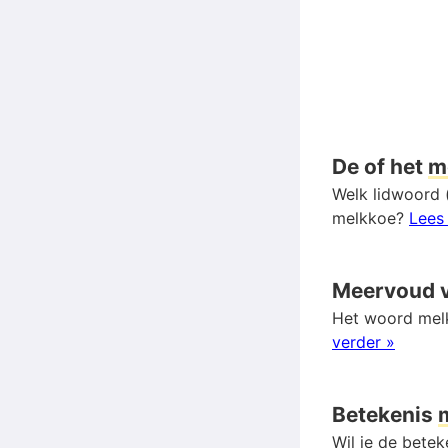
De of het
m
Welk lidwoord 
melkkoe?
Lees
Meervoud 
Het woord melk
verder »
Betekenis
Wil je de bete