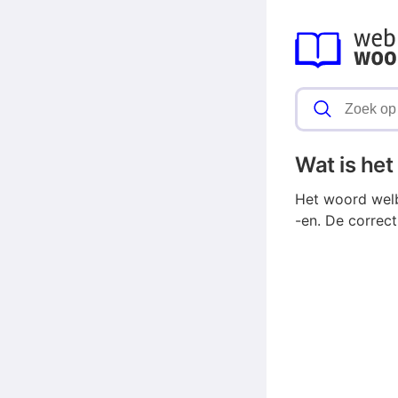
Wat is he
Het woord welb
-en. De correc