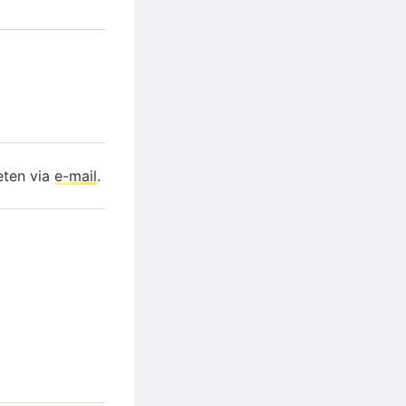
eten via
e-mail
.