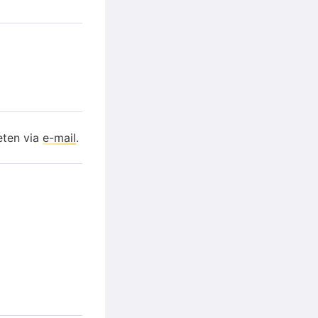
eten via
e-mail
.