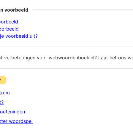
an voorbeeld
oorbeeld
oorbeeld
je voorbeeld uit?
of verbeteringen voor webwoordenboek.nl? Laat het ons w
n
trum
t?
oefeningen
etter woordspel