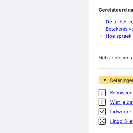
Gerelateerd a
De of het v
Betekenis v
Hoe spreek 
Heb je ideeën 
Oefeninge
Kenniscen
Wist je da
Lidwoord 
Lingo 5 l