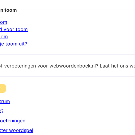
an toom
oom
d voor toom
toom
je toom uit?
of verbeteringen voor webwoordenboek.nl? Laat het ons w
n
trum
t?
oefeningen
etter woordspel