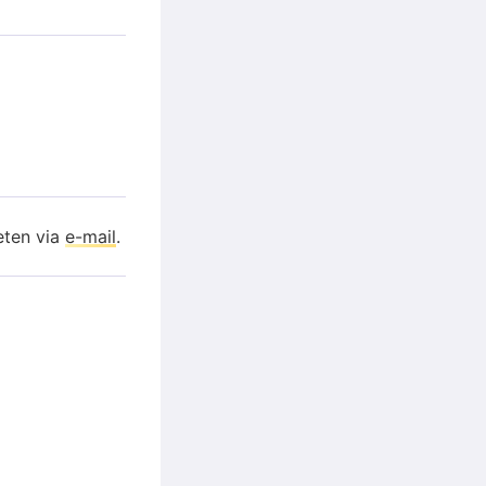
eten via
e-mail
.