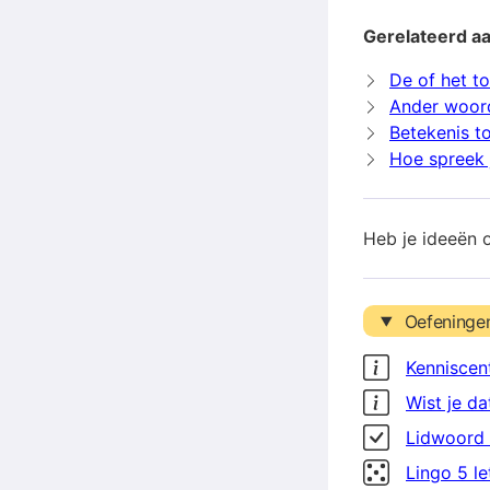
Gerelateerd a
De of het t
Ander woor
Betekenis 
Hoe spreek 
Heb je ideeën 
Oefeninge
Kenniscen
Wist je da
Lidwoord 
Lingo 5 l