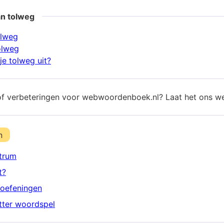
an tolweg
olweg
olweg
je tolweg uit?
of verbeteringen voor webwoordenboek.nl? Laat het ons w
n
trum
t?
oefeningen
etter woordspel