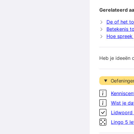
Gerelateerd a
De of het t
Betekenis t
Hoe spreek 
Heb je ideeën 
Oefeninge
Kenniscen
Wist je da
Lidwoord 
Lingo 5 l