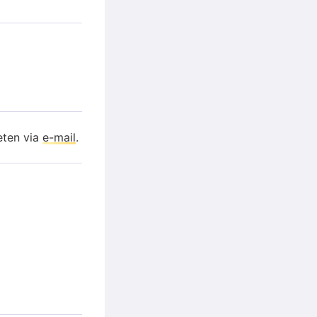
eten via
e-mail
.