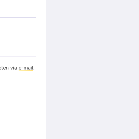
eten via
e-mail
.