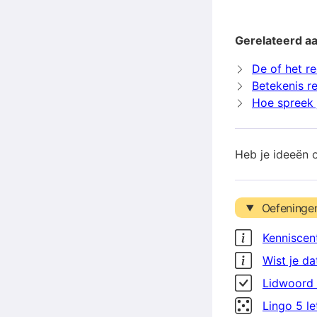
Gerelateerd aa
De of het re
Betekenis re
Hoe spreek j
Heb je ideeën 
Oefeninge
Kenniscen
Wist je da
Lidwoord 
Lingo 5 l