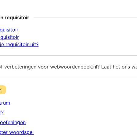
n requisitoir
quisitoir
quisitoir
e requisitoir uit?
of verbeteringen voor webwoordenboek.nl? Laat het ons w
n
trum
t?
oefeningen
etter woordspel