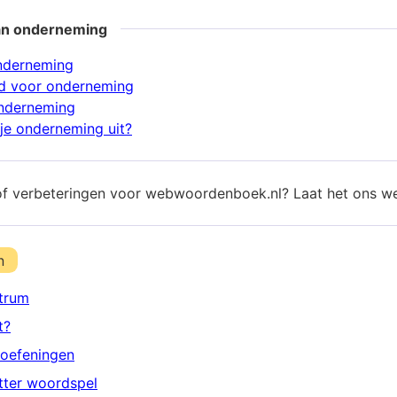
an onderneming
nderneming
d voor onderneming
onderneming
je onderneming uit?
of verbeteringen voor webwoordenboek.nl? Laat het ons w
n
trum
t?
oefeningen
etter woordspel