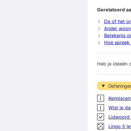
Gerelateerd a
De of het o
Ander woor
Betekenis 
Hoe spreek 
Heb je ideeën 
Oefeninge
Kenniscen
Wist je da
Lidwoord 
Lingo 5 l