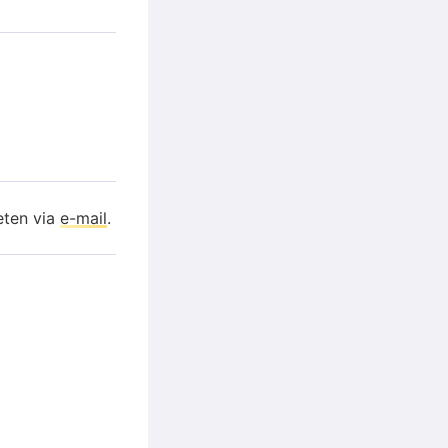
eten via
e-mail
.