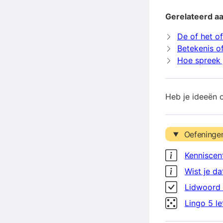
Gerelateerd aa
De of het of
Betekenis of
Hoe spreek j
Heb je ideeën 
Oefeninge
Kenniscen
Wist je da
Lidwoord 
Lingo 5 l