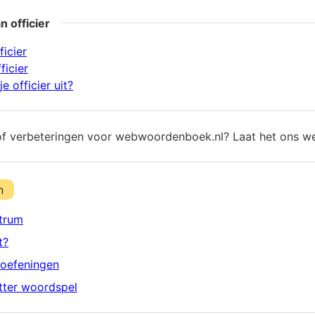
n officier
ficier
ficier
e officier uit?
of verbeteringen voor webwoordenboek.nl? Laat het ons w
n
trum
t?
oefeningen
etter woordspel