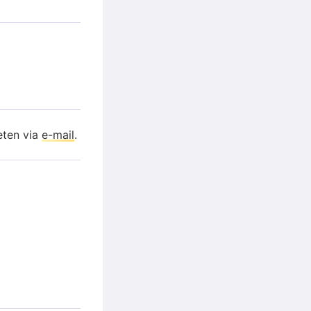
eten via
e-mail
.