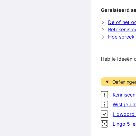
Gerelateerd a
De of het o
Betekenis o
Hoe spreek 
Heb je ideeën 
Oefeninge
Kenniscen
Wist je da
Lidwoord 
Lingo 5 l