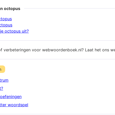
an octopus
ctopus
ctopus
je octopus uit?
of verbeteringen voor webwoordenboek.nl? Laat het ons w
n
trum
t?
oefeningen
etter woordspel