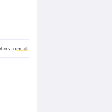
eten via
e-mail
.