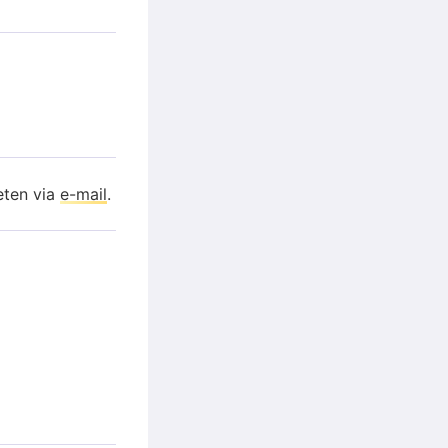
eten via
e-mail
.