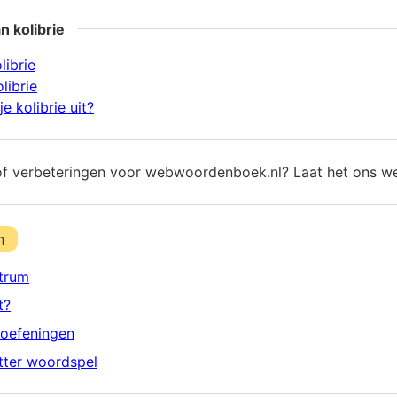
n kolibrie
librie
librie
e kolibrie uit?
of verbeteringen voor webwoordenboek.nl? Laat het ons w
n
trum
t?
oefeningen
etter woordspel