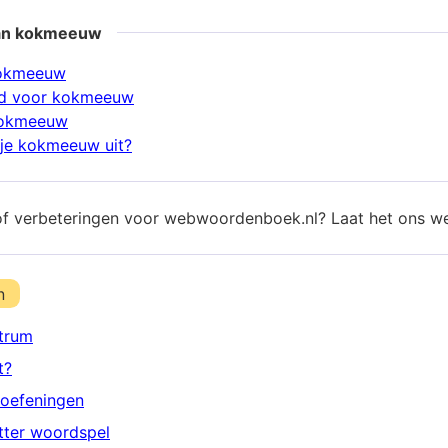
aan kokmeeuw
kokmeeuw
d voor kokmeeuw
kokmeeuw
je kokmeeuw uit?
of verbeteringen voor webwoordenboek.nl? Laat het ons w
n
trum
t?
oefeningen
etter woordspel