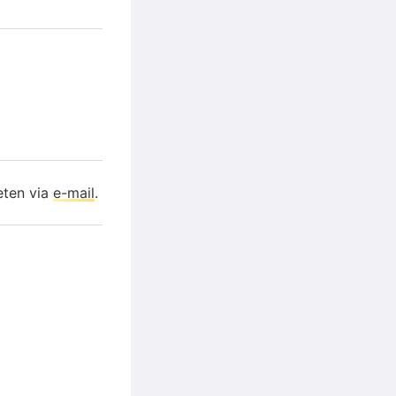
eten via
e-mail
.