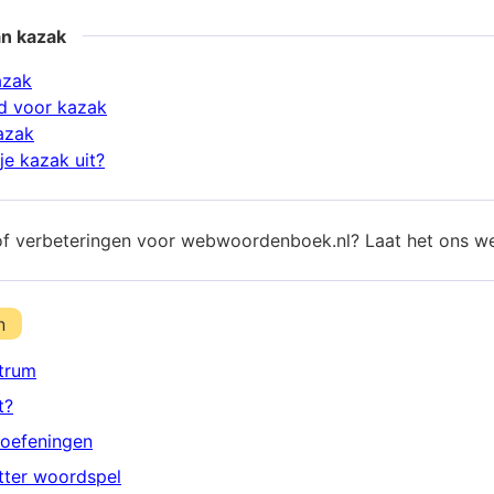
an kazak
azak
d voor kazak
azak
je kazak uit?
of verbeteringen voor webwoordenboek.nl? Laat het ons w
n
trum
t?
oefeningen
etter woordspel