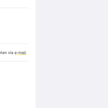
eten via
e-mail
.