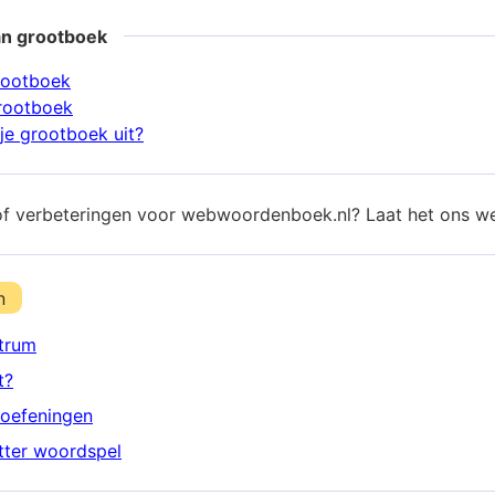
an grootboek
rootboek
rootboek
je grootboek uit?
of verbeteringen voor webwoordenboek.nl? Laat het ons w
n
trum
t?
oefeningen
etter woordspel