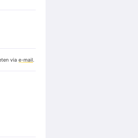
eten via
e-mail
.