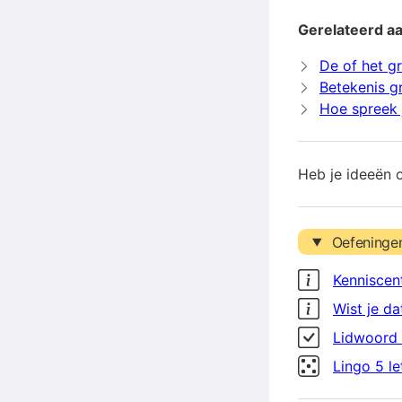
Gerelateerd a
De of het g
Betekenis g
Hoe spreek 
Heb je ideeën 
Oefeninge
Kenniscen
Wist je da
Lidwoord 
Lingo 5 l