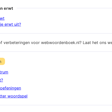
an erwt
rwt
e erwt uit?
of verbeteringen voor webwoordenboek.nl? Laat het ons w
n
trum
t?
oefeningen
etter woordspel