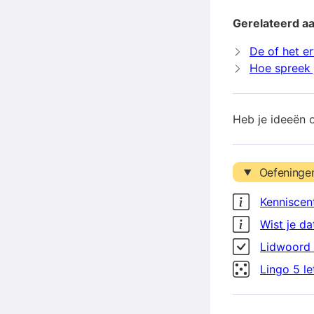
Gerelateerd a
De of het e
Hoe spreek j
Heb je ideeën 
Oefeninge
Kenniscen
Wist je da
Lidwoord 
Lingo 5 l