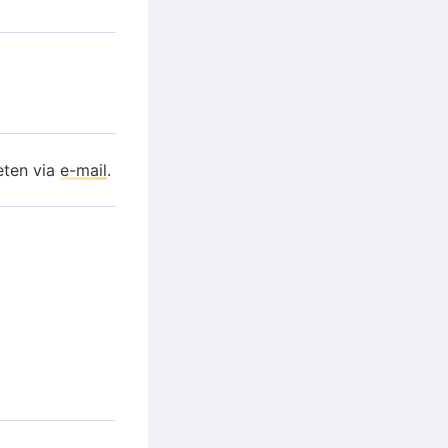
eten via
e-mail
.