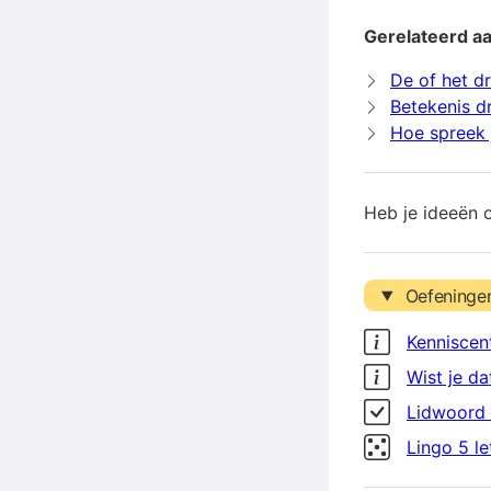
Gerelateerd a
De of het d
Betekenis d
Hoe spreek 
Heb je ideeën 
Oefeninge
Kenniscen
Wist je da
Lidwoord 
Lingo 5 l