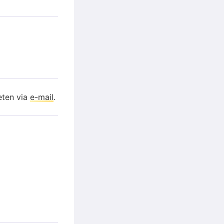
eten via
e-mail
.