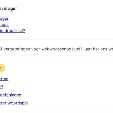
an drager
rager
rager
je drager uit?
of verbeteringen voor webwoordenboek.nl? Laat het ons w
n
trum
t?
oefeningen
etter woordspel