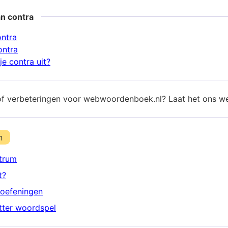
n contra
ontra
ontra
e contra uit?
of verbeteringen voor webwoordenboek.nl? Laat het ons w
n
trum
t?
oefeningen
etter woordspel