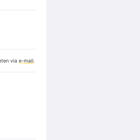
eten via
e-mail
.