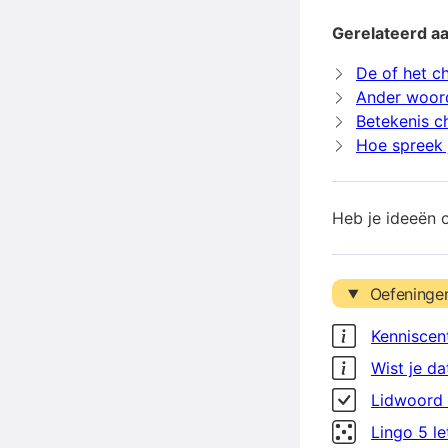
Gerelateerd a
De of het 
Ander woor
Betekenis 
Hoe spreek 
Heb je ideeën 
Oefeninge
Kenniscen
Wist je da
Lidwoord 
Lingo 5 l