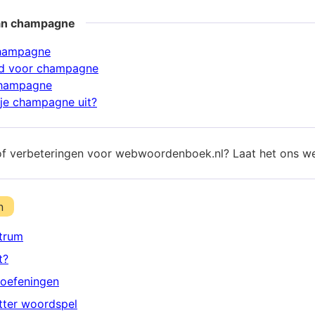
an champagne
champagne
d voor champagne
champagne
je champagne uit?
of verbeteringen voor webwoordenboek.nl? Laat het ons w
n
trum
t?
oefeningen
etter woordspel