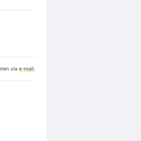
eten via
e-mail
.