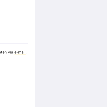
eten via
e-mail
.