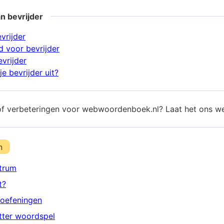
n bevrijder
vrijder
 voor bevrijder
vrijder
e bevrijder uit?
of verbeteringen voor webwoordenboek.nl? Laat het ons w
n
trum
t?
oefeningen
etter woordspel