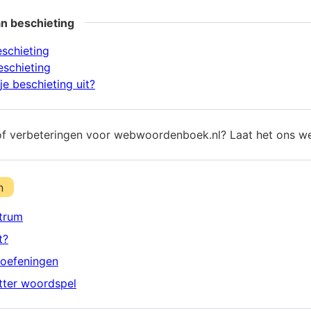
n beschieting
eschieting
eschieting
e beschieting uit?
of verbeteringen voor webwoordenboek.nl? Laat het ons w
n
trum
t?
oefeningen
etter woordspel