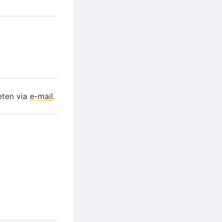
eten via
e-mail
.