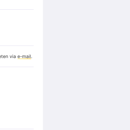
eten via
e-mail
.