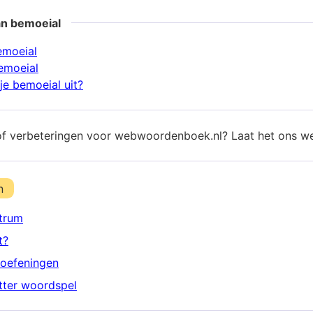
an bemoeial
emoeial
emoeial
je bemoeial uit?
of verbeteringen voor webwoordenboek.nl? Laat het ons w
n
trum
t?
oefeningen
etter woordspel