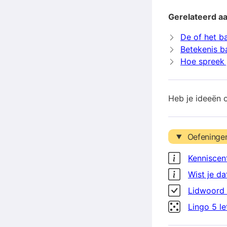
Gerelateerd aa
De of het ba
Betekenis b
Hoe spreek j
Heb je ideeën 
Oefeninge
Kenniscen
Wist je da
Lidwoord 
Lingo 5 l