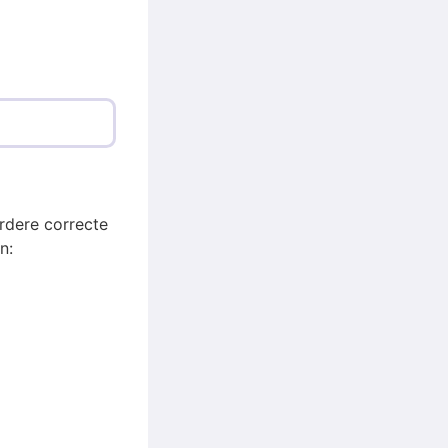
rdere correcte
n: