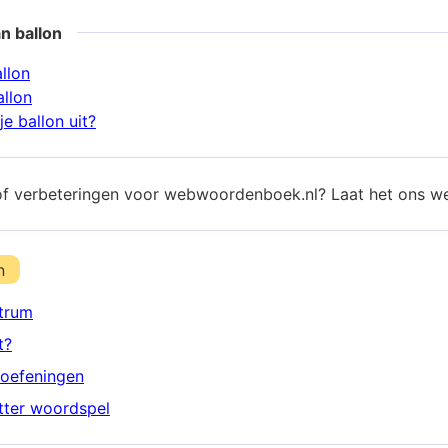
n ballon
llon
allon
e ballon uit?
of verbeteringen voor webwoordenboek.nl? Laat het ons w
n
trum
t?
oefeningen
etter woordspel