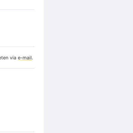
eten via
e-mail
.