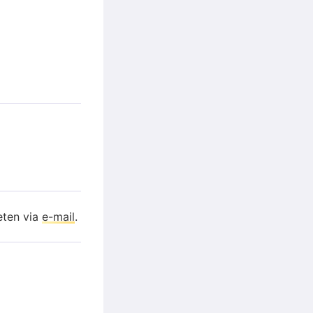
eten via
e-mail
.