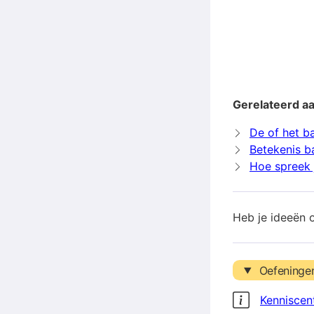
Gerelateerd aa
De of het ba
Betekenis b
Hoe spreek j
Heb je ideeën 
Oefeninge
Kenniscen