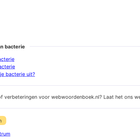
n bacterie
cterie
acterie
e bacterie uit?
of verbeteringen voor webwoordenboek.nl? Laat het ons w
n
trum