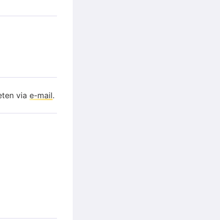
eten via
e-mail
.