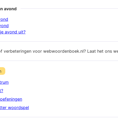
an avond
vond
vond
je avond uit?
of verbeteringen voor webwoordenboek.nl? Laat het ons w
n
trum
t?
oefeningen
etter woordspel