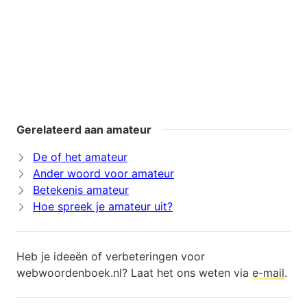
Gerelateerd aan amateur
De of het amateur
Ander woord voor amateur
Betekenis amateur
Hoe spreek je amateur uit?
Heb je ideeën of verbeteringen voor
webwoordenboek.nl? Laat het ons weten via
e-mail
.