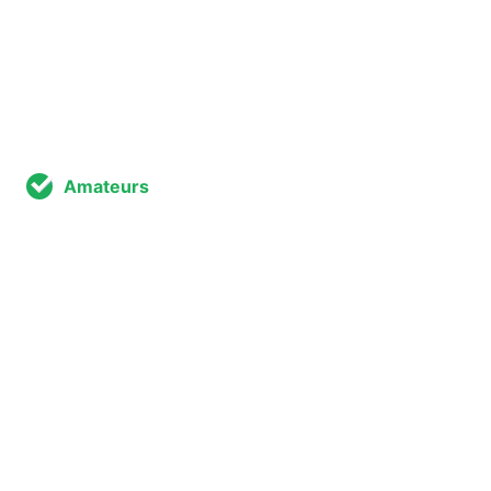
Amateurs