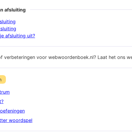
n afsluiting
sluiting
sluiting
e afsluiting uit?
of verbeteringen voor webwoordenboek.nl? Laat het ons w
n
trum
t?
oefeningen
etter woordspel