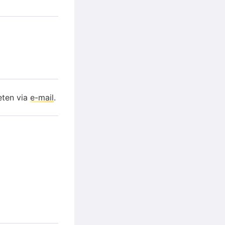
eten via
e-mail
.