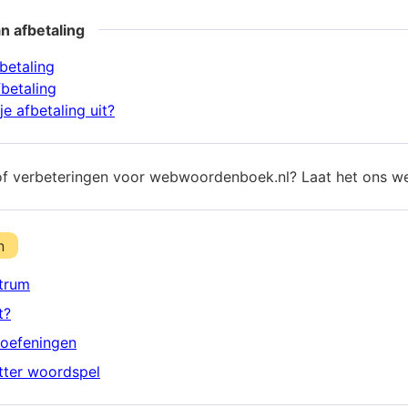
n afbetaling
betaling
fbetaling
e afbetaling uit?
of verbeteringen voor webwoordenboek.nl? Laat het ons w
n
trum
t?
oefeningen
etter woordspel