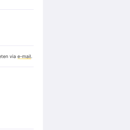
eten via
e-mail
.