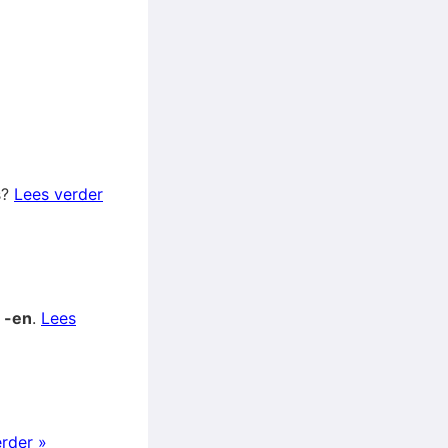
s?
Lees verder
p
-en
.
Lees
rder »