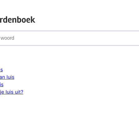
is
n luis
is
e luis uit?