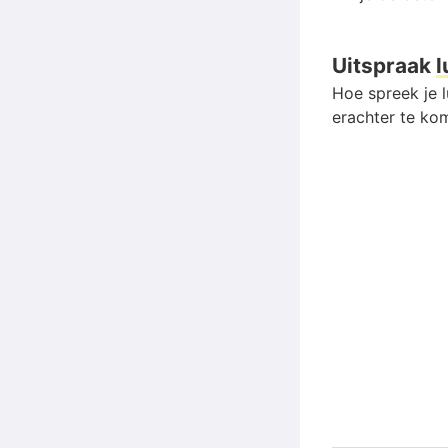
Uitspraak
l
Hoe spreek je l
erachter te kom