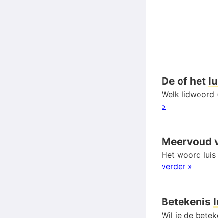
De of het
lu
Welk lidwoord (
»
Meervoud 
Het woord luis
verder »
Betekenis
l
Wil je de betek