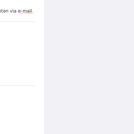
eten via
e-mail
.