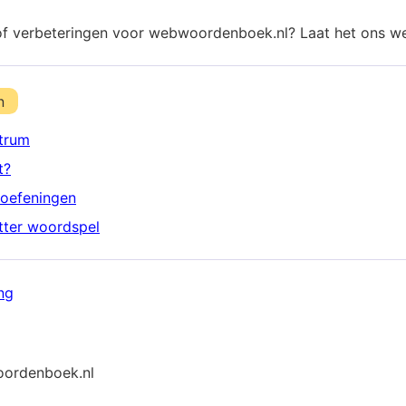
of verbeteringen voor webwoordenboek.nl? Laat het ons w
n
trum
t?
oefeningen
etter woordspel
ng
ordenboek.nl