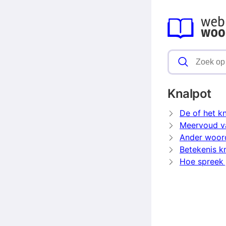
Knalpot
De of het k
Meervoud v
Ander woor
Betekenis k
Hoe spreek j