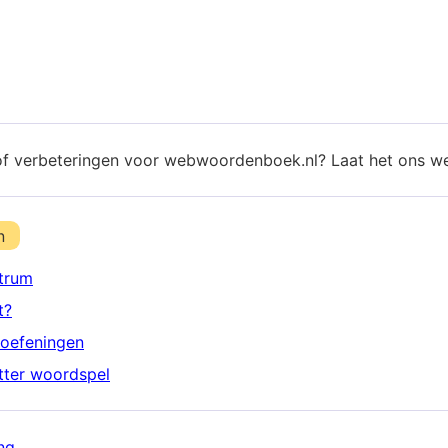
of verbeteringen voor webwoordenboek.nl? Laat het ons w
n
trum
t?
oefeningen
etter woordspel
ng