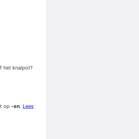
f het knalpot?
gt op
-en
.
Lees