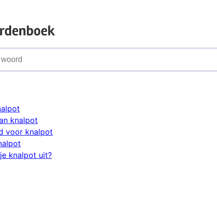
nalpot
an knalpot
d voor knalpot
nalpot
e knalpot uit?