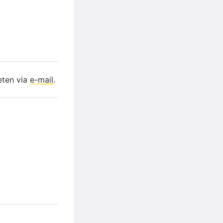
eten via
e-mail
.