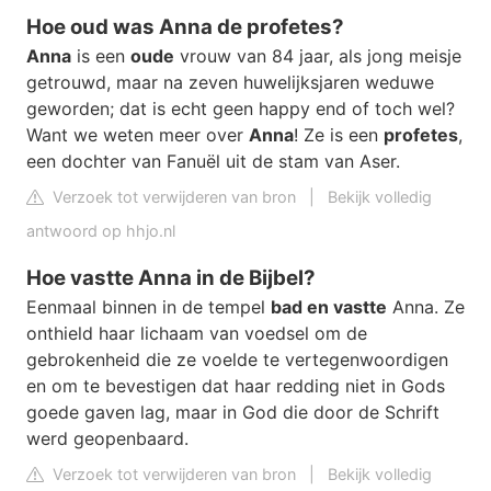
Hoe oud was Anna de profetes?
Anna
is een
oude
vrouw van 84 jaar, als jong meisje
getrouwd, maar na zeven huwelijksjaren weduwe
geworden; dat is echt geen happy end of toch wel?
Want we weten meer over
Anna
! Ze is een
profetes
,
een dochter van Fanuël uit de stam van Aser.
Verzoek tot verwijderen van bron
|
Bekijk volledig
antwoord op hhjo.nl
Hoe vastte Anna in de Bijbel?
Eenmaal binnen in de tempel
bad en vastte
Anna. Ze
onthield haar lichaam van voedsel om de
gebrokenheid die ze voelde te vertegenwoordigen
en om te bevestigen dat haar redding niet in Gods
goede gaven lag, maar in God die door de Schrift
werd geopenbaard.
Verzoek tot verwijderen van bron
|
Bekijk volledig