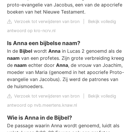
proto-evangelie van Jacobus, een van de apocriefe
boeken van het Nieuwe Testament.
Verzoek tot verwijderen van bron
|
Bekijk volledig
antwoord op kro-ncrv.nl
Is Anna een bijbelse naam?
In de
Bijbel
wordt
Anna
in Lucas 2 genoemd als de
naam
van een profetes. Zijn grote verbreiding kreeg
de
naam
echter door
Anna
, de vrouw van Joachim,
moeder van Maria (genoemd in het apocriefe Proto-
evangelie van Jacobus). Zij werd de patrones van
de huismoeders.
Verzoek tot verwijderen van bron
|
Bekijk volledig
antwoord op nvb.meertens.knaw.nl
Wie is Anna in de Bijbel?
De passage waarin Anna wordt genoemd, luidt als