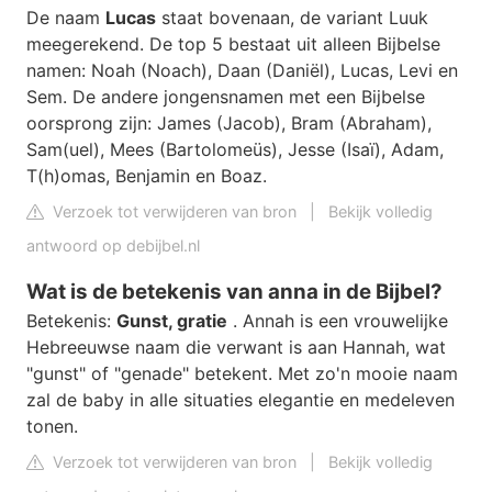
De naam
Lucas
staat bovenaan, de variant Luuk
meegerekend. De top 5 bestaat uit alleen Bijbelse
namen: Noah (Noach), Daan (Daniël), Lucas, Levi en
Sem. De andere jongensnamen met een Bijbelse
oorsprong zijn: James (Jacob), Bram (Abraham),
Sam(uel), Mees (Bartolomeüs), Jesse (Isaï), Adam,
T(h)omas, Benjamin en Boaz.
Verzoek tot verwijderen van bron
|
Bekijk volledig
antwoord op debijbel.nl
Wat is de betekenis van anna in de Bijbel?
Betekenis:
Gunst, gratie
. Annah is een vrouwelijke
Hebreeuwse naam die verwant is aan Hannah, wat
"gunst" of "genade" betekent. Met zo'n mooie naam
zal de baby in alle situaties elegantie en medeleven
tonen.
Verzoek tot verwijderen van bron
|
Bekijk volledig