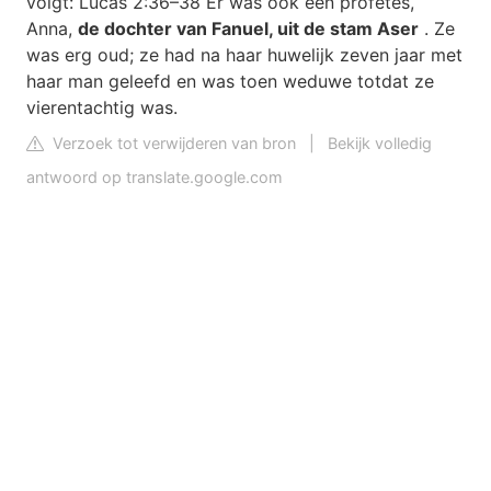
volgt: Lucas 2:36–38 Er was ook een profetes,
Anna,
de dochter van Fanuel, uit de stam Aser
. Ze
was erg oud; ze had na haar huwelijk zeven jaar met
haar man geleefd en was toen weduwe totdat ze
vierentachtig was.
Verzoek tot verwijderen van bron
|
Bekijk volledig
antwoord op translate.google.com