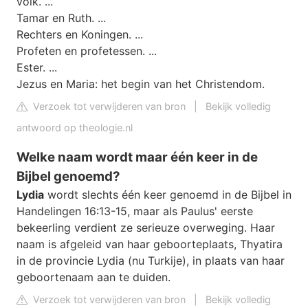
volk. ...
Tamar en Ruth. ...
Rechters en Koningen. ...
Profeten en profetessen. ...
Ester. ...
Jezus en Maria: het begin van het Christendom.
Verzoek tot verwijderen van bron
|
Bekijk volledig
antwoord op theologie.nl
Welke naam wordt maar één keer in de
Bijbel genoemd?
Lydia
wordt slechts één keer genoemd in de Bijbel in
Handelingen 16:13-15, maar als Paulus' eerste
bekeerling verdient ze serieuze overweging. Haar
naam is afgeleid van haar geboorteplaats, Thyatira
in de provincie Lydia (nu Turkije), in plaats van haar
geboortenaam aan te duiden.
Verzoek tot verwijderen van bron
|
Bekijk volledig