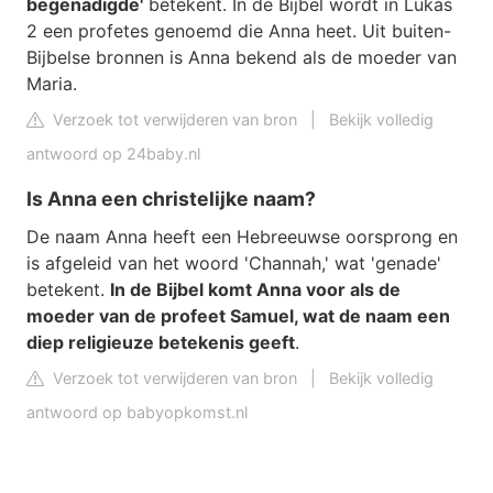
begenadigde'
betekent. In de Bijbel wordt in Lukas
2 een profetes genoemd die Anna heet. Uit buiten-
Bijbelse bronnen is Anna bekend als de moeder van
Maria.
Verzoek tot verwijderen van bron
|
Bekijk volledig
antwoord op 24baby.nl
Is Anna een christelijke naam?
De naam Anna heeft een Hebreeuwse oorsprong en
is afgeleid van het woord 'Channah,' wat 'genade'
betekent.
In de Bijbel komt Anna voor als de
moeder van de profeet Samuel, wat de naam een
diep religieuze betekenis geeft
.
Verzoek tot verwijderen van bron
|
Bekijk volledig
antwoord op babyopkomst.nl