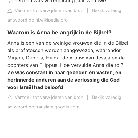
geleefd en was vierentachtig jaar weduwe.
Verzoek tot verwijderen van bron
|
Bekijk volledig
antwoord op nl.wikipedia.org
Waarom is Anna belangrijk in de Bijbel?
Anna is een van de weinige vrouwen die in de Bijbel
als profetessen worden aangewezen, waaronder
Mirjam, Debora, Hulda, de vrouw van Jesaja en de
dochters van Filippus. Hoe vervulde Anna die rol?
Ze was constant in haar gebeden en vasten, en
herinnerde anderen aan de verlossing die God
voor Israël had beloofd
.
Verzoek tot verwijderen van bron
|
Bekijk volledig
antwoord op translate.google.com