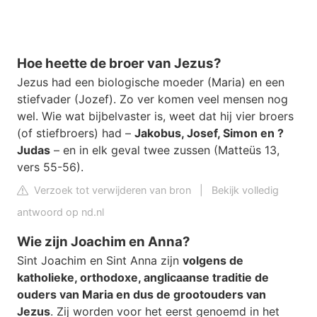
Hoe heette de broer van Jezus?
Jezus had een biologische moeder (Maria) en een
stiefvader (Jozef). Zo ver komen veel mensen nog
wel. Wie wat bijbelvaster is, weet dat hij vier broers
(of stiefbroers) had –
Jakobus, Josef, Simon en ?
Judas
– en in elk geval twee zussen (Matteüs 13,
vers 55-56).
Verzoek tot verwijderen van bron
|
Bekijk volledig
antwoord op nd.nl
Wie zijn Joachim en Anna?
Sint Joachim en Sint Anna zijn
volgens de
katholieke, orthodoxe, anglicaanse traditie de
ouders van Maria en dus de grootouders van
Jezus
. Zij worden voor het eerst genoemd in het