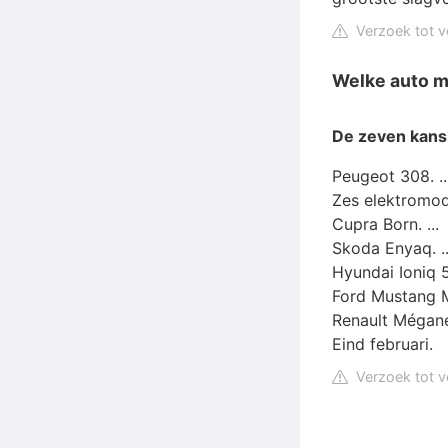
Verzoek tot v
Welke auto m
De zeven kans
Peugeot 308. ..
Zes elektromode
Cupra Born. ...
Skoda Enyaq. ..
Hyundai Ioniq 5
Ford Mustang M
Renault Mégane 
Eind februari.
Verzoek tot v