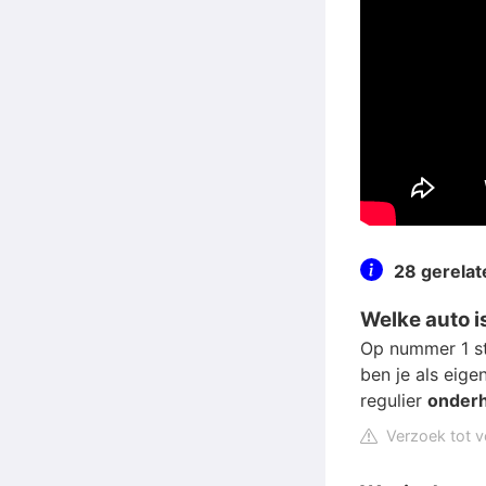
28 gerela
Welke auto i
Op nummer 1 st
ben je als eige
regulier
onder
Verzoek tot v