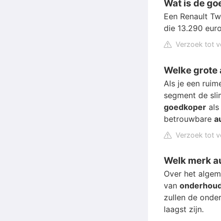
Wat is de go
Een Renault Twi
die 13.290 eur
Verzoek tot v
Welke grote 
Als je een rui
segment de sli
goedkoper
als
betrouwbare
a
Verzoek tot v
Welk merk a
Over het alge
van
onderhou
zullen de onde
laagst zijn.