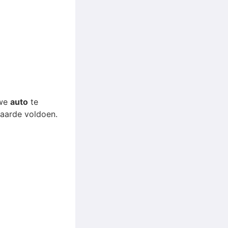
uwe
auto
te
waarde voldoen.