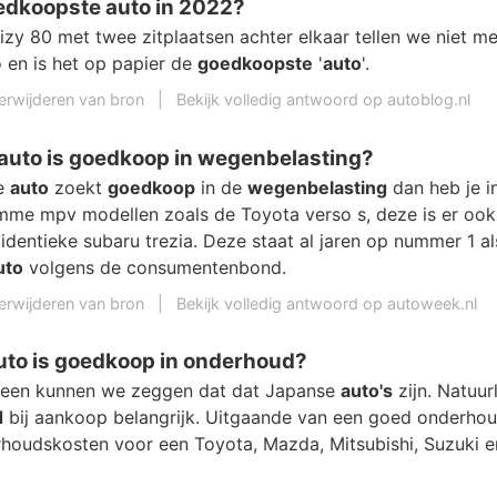
edkoopste auto in 2022?
zy 80 met twee zitplaatsen achter elkaar tellen we niet me
o en is het op papier de
goedkoopste
'
auto
'.
erwijderen van bron
|
Bekijk volledig antwoord op autoblog.nl
auto is goedkoop in wegenbelasting?
me
auto
zoekt
goedkoop
in de
wegenbelasting
dan heb je i
mme mpv modellen zoals de Toyota verso s, deze is er ook
 identieke subaru trezia. Deze staat al jaren op nummer 1 a
uto
volgens de consumentenbond.
erwijderen van bron
|
Bekijk volledig antwoord op autoweek.nl
uto is goedkoop in onderhoud?
meen kunnen we zeggen dat dat Japanse
auto's
zijn. Natuurl
d
bij aankoop belangrijk. Uitgaande van een goed onderh
rhoudskosten voor een Toyota, Mazda, Mitsubishi, Suzuki e