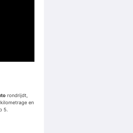
uto
rondrijdt,
arkilometrage en
p 5.