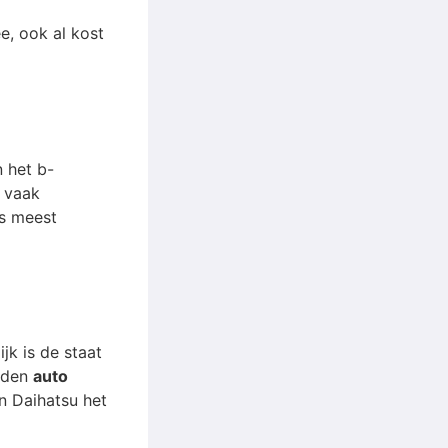
e, ook al kost
n het b-
 vaak
ls meest
ijk is de staat
ouden
auto
n Daihatsu het