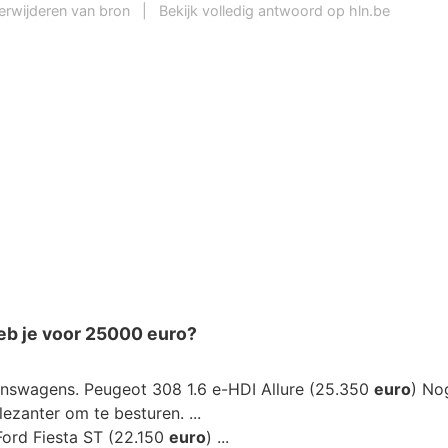
erwijderen van bron
|
Bekijk volledig antwoord op hln.be
eb je voor 25000 euro?
nswagens. Peugeot 308 1.6 e-HDI Allure (25.350
euro
) Nog
ezanter om te besturen. ...
ord Fiesta ST (22.150
euro
) ...