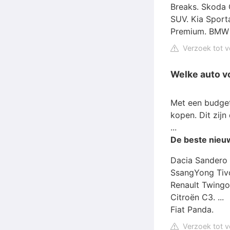
Breaks. Skoda 
SUV. Kia Sport
Premium. BMW 
Verzoek tot v
Welke auto v
Met een budge
kopen. Dit zij
...
De beste nie
Dacia Sandero 
SsangYong Tivoli
Renault Twingo. 
Citroën C3. ...
Fiat Panda.
Verzoek tot v