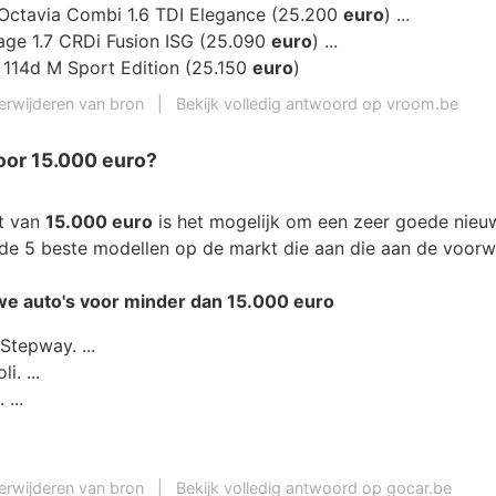
Octavia Combi 1.6 TDI Elegance (25.200
euro
) ...
age 1.7 CRDi Fusion ISG (25.090
euro
) ...
114d M Sport Edition (25.150
euro
)
erwijderen van bron
|
Bekijk volledig antwoord op vroom.be
oor 15.000 euro?
t van
15.000 euro
is het mogelijk om een zeer goede nie
n de 5 beste modellen op de markt die aan die aan de voor
uwe
auto's
voor minder dan
15.000 euro
Stepway. ...
. ...
...
erwijderen van bron
|
Bekijk volledig antwoord op gocar.be