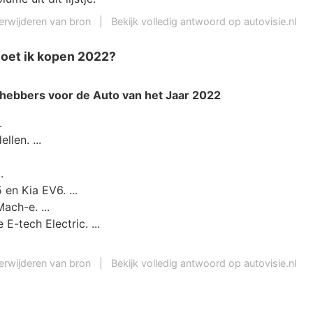
erwijderen van bron
|
Bekijk volledig antwoord op autovisie.nl
oet ik kopen 2022?
hebbers voor de
Auto
van het Jaar
2022
.
llen. ...
.
 en Kia EV6. ...
ach-e. ...
E-tech Electric. ...
erwijderen van bron
|
Bekijk volledig antwoord op autovisie.nl