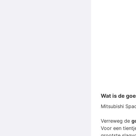
Wat is de go
Mitsubishi Spa
Verreweg de
g
Voor een tient
grootste slagvol