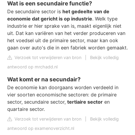
Wat is een secundaire functie?
De secundaire sector is
het gedeelte van de
economie dat gericht is op industrie
. Welk type
industrie er hier sprake van is, maakt eigenlijk niet
uit. Dat kan variëren van het verder produceren van
het voedsel uit de primaire sector, maar kan ook
gaan over auto's die in een fabriek worden gemaakt.
Verzoek tot verwijderen van bron
|
Bekijk volledig
antwoord op mrchadd.nl
Wat komt er na secundair?
De economie kan doorgaans worden verdeeld in
vier soorten economische sectoren: de primaire
sector, secundaire sector,
tertiaire sector
en
quartaire sector.
Verzoek tot verwijderen van bron
|
Bekijk volledig
antwoord op examenoverzicht.nl