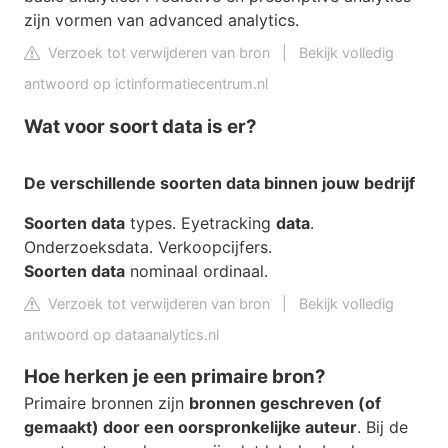
zijn vormen van advanced analytics.
Verzoek tot verwijderen van bron
|
Bekijk volledig
antwoord op ictinformatiecentrum.nl
Wat voor soort data is er?
De verschillende
soorten data
binnen jouw bedrijf
Soorten data
types. Eyetracking
data
.
Onderzoeksdata. Verkoopcijfers.
Soorten data
nominaal ordinaal.
Verzoek tot verwijderen van bron
|
Bekijk volledig
antwoord op dataanalytics.nl
Hoe herken je een primaire bron?
Primaire bronnen zijn
bronnen geschreven (of
gemaakt) door een oorspronkelijke auteur
. Bij de