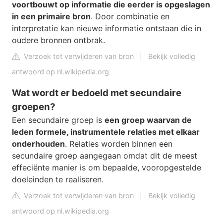
voortbouwt op informatie die eerder is opgeslagen
in een primaire bron
. Door combinatie en
interpretatie kan nieuwe informatie ontstaan die in
oudere bronnen ontbrak.
Verzoek tot verwijderen van bron
|
Bekijk volledig
antwoord op nl.wikipedia.org
Wat wordt er bedoeld met secundaire
groepen?
Een secundaire groep is
een groep waarvan de
leden formele, instrumentele relaties met elkaar
onderhouden
. Relaties worden binnen een
secundaire groep aangegaan omdat dit de meest
effeciënte manier is om bepaalde, vooropgestelde
doeleinden te realiseren.
Verzoek tot verwijderen van bron
|
Bekijk volledig
antwoord op nl.wikipedia.org