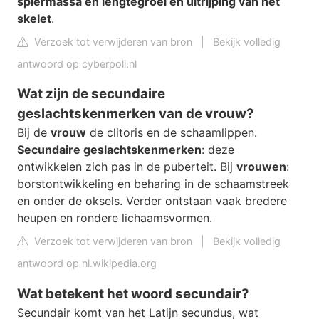
spiermassa en lengtegroei en uitrijping van het
skelet
.
Verzoek tot verwijderen van bron
|
Bekijk volledig
antwoord op cyberpoli.nl
Wat zijn de secundaire
geslachtskenmerken van de vrouw?
Bij de
vrouw
de clitoris en de schaamlippen.
Secundaire geslachtskenmerken
: deze
ontwikkelen zich pas in de puberteit. Bij
vrouwen
:
borstontwikkeling en beharing in de schaamstreek
en onder de oksels. Verder ontstaan vaak bredere
heupen en rondere lichaamsvormen.
Verzoek tot verwijderen van bron
|
Bekijk volledig
antwoord op nl.wikipedia.org
Wat betekent het woord secundair?
Secundair komt van het Latijn secundus, wat