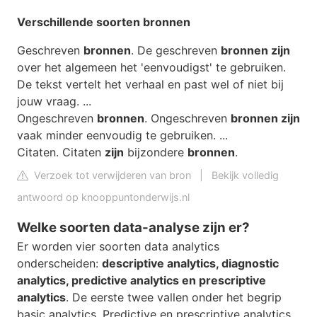
Verschillende
soorten bronnen
Geschreven
bronnen
. De geschreven
bronnen zijn
over het algemeen het 'eenvoudigst' te gebruiken.
De tekst vertelt het verhaal en past wel of niet bij
jouw vraag. ...
Ongeschreven
bronnen
. Ongeschreven
bronnen zijn
vaak minder eenvoudig te gebruiken. ...
Citaten. Citaten
zijn
bijzondere
bronnen
.
Verzoek tot verwijderen van bron
|
Bekijk volledig
antwoord op knooppuntonderwijs.nl
Welke soorten data-analyse zijn er?
Er worden vier soorten data analytics
onderscheiden:
descriptive analytics, diagnostic
analytics, predictive analytics en prescriptive
analytics
. De eerste twee vallen onder het begrip
basic analytics. Predictive en prescriptive analytics