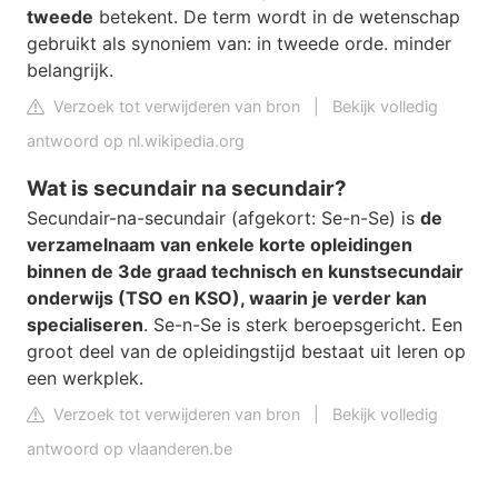
tweede
betekent. De term wordt in de wetenschap
gebruikt als synoniem van: in tweede orde. minder
belangrijk.
Verzoek tot verwijderen van bron
|
Bekijk volledig
antwoord op nl.wikipedia.org
Wat is secundair na secundair?
Secundair-na-secundair (afgekort: Se-n-Se) is
de
verzamelnaam van enkele korte opleidingen
binnen de 3de graad technisch en kunstsecundair
onderwijs (TSO en KSO), waarin je verder kan
specialiseren
. Se-n-Se is sterk beroepsgericht. Een
groot deel van de opleidingstijd bestaat uit leren op
een werkplek.
Verzoek tot verwijderen van bron
|
Bekijk volledig
antwoord op vlaanderen.be