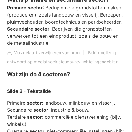
Primaire sector
: Bedrijven die grondstoffen maken
(produceren), zoals landbouw en visserij. Beroepen:
pluimveehouder, boordtechnicus en parkbeheerder.
Secundaire sector
: Bedrijven die grondstoffen
verwerken tot een eindproduct, zoals de bouw en
de metaalindustrie.
Verzoek tot verwijderen van bron
|
Bekijk volledig
antwoord op mediatheek.steunpuntvluchtelingendebilt.nl
Wat zijn de 4 sectoren?
Slide 2 - Tekstslide
Primaire
sector
: landbouw, mijnbouw en visserij.
Secundaire
sector
: industrie & bouw.
Tertiaire
sector
: commerciële dienstverlening (bijv.
winkels,)
Quartaire
sector
: niet-commerciële instellingen (bijv.