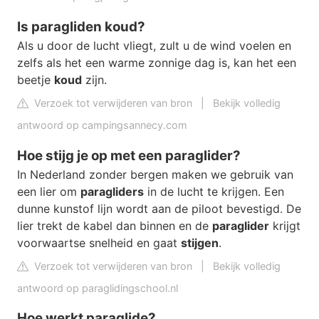
Is paragliden koud?
Als u door de lucht vliegt, zult u de wind voelen en
zelfs als het een warme zonnige dag is, kan het een
beetje
koud
zijn.
Verzoek tot verwijderen van bron
|
Bekijk volledig
antwoord op campingsannecy.com
Hoe stijg je op met een paraglider?
In Nederland zonder bergen maken we gebruik van
een lier om
paragliders
in de lucht te krijgen. Een
dunne kunstof lijn wordt aan de piloot bevestigd. De
lier trekt de kabel dan binnen en de
paraglider
krijgt
voorwaartse snelheid en gaat
stijgen
.
Verzoek tot verwijderen van bron
|
Bekijk volledig
antwoord op paraglidingschool.nl
Hoe werkt paraglide?