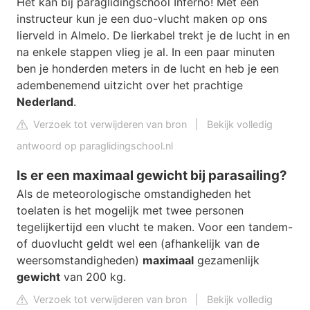
Het kan bij paraglidingschool Inferno! Met een
instructeur kun je een duo-vlucht maken op ons
lierveld in Almelo. De lierkabel trekt je de lucht in en
na enkele stappen vlieg je al. In een paar minuten
ben je honderden meters in de lucht en heb je een
adembenemend uitzicht over het prachtige
Nederland
.
Verzoek tot verwijderen van bron
|
Bekijk volledig
antwoord op paraglidingschool.nl
Is er een maximaal gewicht bij parasailing?
Als de meteorologische omstandigheden het
toelaten is het mogelijk met twee personen
tegelijkertijd een vlucht te maken. Voor een tandem-
of duovlucht geldt wel een (afhankelijk van de
weersomstandigheden)
maximaal
gezamenlijk
gewicht
van 200 kg.
Verzoek tot verwijderen van bron
|
Bekijk volledig