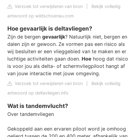
Verzoek tot verwijderen van bron
|
Bekijk volledig
antwoord op wildschoenau.com
Hoe gevaarlijk is deltavliegen?
Zijn de bergen
gevaarlijk
? Natuurlijk niet, bergen en
dalen zijn er gewoon. Ze vormen pas een risico als
wij besluiten er een vlieggebied van te maken en er
luchtige activiteiten gaan doen.
Hoe
hoog dat risico
is voor jou als delta- of schermvliegpiloot hangt af
van jouw interactie met jouw omgeving.
Verzoek tot verwijderen van bron
|
Bekijk volledig
antwoord op deltavliegen.info
Wat is tandemvlucht?
Over tandemvliegen
Gekoppeld aan een ervaren piloot word je omhoog
gelierd tussen de 200 en 400 meter, afhankelijk van