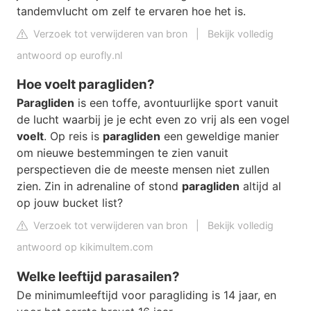
tandemvlucht om zelf te ervaren hoe het is.
Verzoek tot verwijderen van bron
|
Bekijk volledig
antwoord op eurofly.nl
Hoe voelt paragliden?
Paragliden
is een toffe, avontuurlijke sport vanuit
de lucht waarbij je je echt even zo vrij als een vogel
voelt
. Op reis is
paragliden
een geweldige manier
om nieuwe bestemmingen te zien vanuit
perspectieven die de meeste mensen niet zullen
zien. Zin in adrenaline of stond
paragliden
altijd al
op jouw bucket list?
Verzoek tot verwijderen van bron
|
Bekijk volledig
antwoord op kikimultem.com
Welke leeftijd parasailen?
De minimumleeftijd voor paragliding is 14 jaar, en