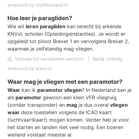
antwoord op visitflevoland.nl
Hoe leer je paragliden?
Wie wil
leren paragliden
kan terecht bij erkende
KNVvL scholen (Opleidingsinstanties). Je wordt er
opgeleid tot piloot Brevet 1 en vervolgens Brevet 2,
waarmee je zelfstandig mag vliegen.
Verzoek tot verwijderen van bron
|
Bekijk volledig
antwoord op knvvl.nl
Waar mag je vliegen met een paramotor?
Waar
kan ik
paramotor vliegen
? In Nederland ben je
als
paramotor
gewoon een klein VFR vliegruig
(zonder transponder) en
mag
je dus overal
vliegen
waar
deze toestellen volgens de ICAO kaart
(luchtvaartkaart) mogen komen. Verder heb je voor
het starten en landen niet veel nodig. Een boeren
weiland volstaat meestal al.