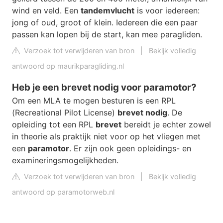
wind en veld. Een
tandemvlucht
is voor iedereen:
jong of oud, groot of klein. Iedereen die een paar
passen kan lopen bij de start, kan mee paragliden.
Verzoek tot verwijderen van bron
|
Bekijk volledig
antwoord op maurikparagliding.nl
Heb je een brevet nodig voor paramotor?
Om een MLA te mogen besturen is een RPL
(Recreational Pilot License)
brevet nodig
. De
opleiding tot een RPL
brevet
bereidt je echter zowel
in theorie als praktijk niet voor op het vliegen met
een
paramotor
. Er zijn ook geen opleidings- en
examineringsmogelijkheden.
Verzoek tot verwijderen van bron
|
Bekijk volledig
antwoord op paramotorweb.nl