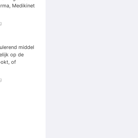
rma, Medikinet
g
ulerend middel
lijk op de
okt, of
g