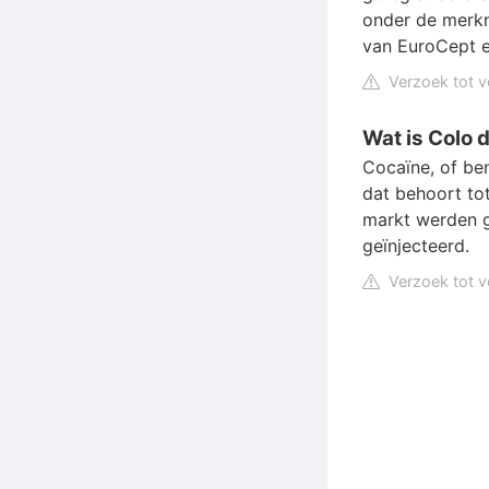
onder de mer
van EuroCept en
Verzoek tot v
Wat is Colo 
Cocaïne, of be
dat behoort to
markt werden g
geïnjecteerd.
Verzoek tot v