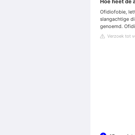
Hoe heet de 
Ofidiofobie, le
slangachtige d
genoemd. Ofidi
Verzoek tot v