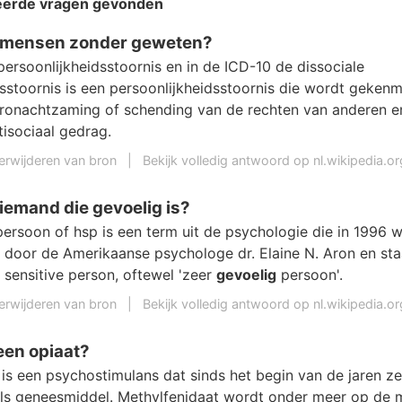
teerde vragen gevonden
 mensen zonder geweten?
persoonlijkheidsstoornis en in de ICD-10 de dissociale
dsstoornis is een persoonlijkheidsstoornis die wordt geken
ronachtzaming of schending van de rechten van anderen e
tisociaal gedrag.
erwijderen van bron
|
Bekijk volledig antwoord op nl.wikipedia.or
iemand die gevoelig is?
persoon of hsp is een term uit de psychologie die in 1996 
 door de Amerikaanse psychologe dr. Elaine N. Aron en sta
y sensitive person, oftewel 'zeer
gevoelig
persoon'.
erwijderen van bron
|
Bekijk volledig antwoord op nl.wikipedia.or
een opiaat?
is een psychostimulans dat sinds het begin van de jaren zes
als geneesmiddel. Methylfenidaat wordt onder meer op de 