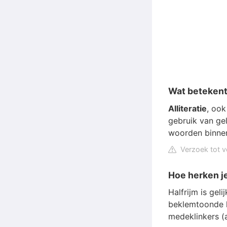
Wat betekent 
Alliteratie
, ook
gebruik van ge
woorden binnen
Verzoek tot v
Hoe herken j
Halfrijm is gel
beklemtoonde l
medeklinkers (