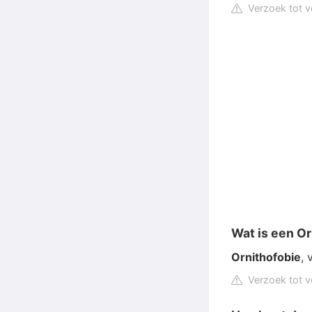
Verzoek tot v
Wat is een O
Ornithofobie
, 
Verzoek tot v