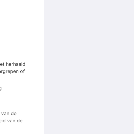
het herhaald
ergrepen of
g
s van de
heid van de