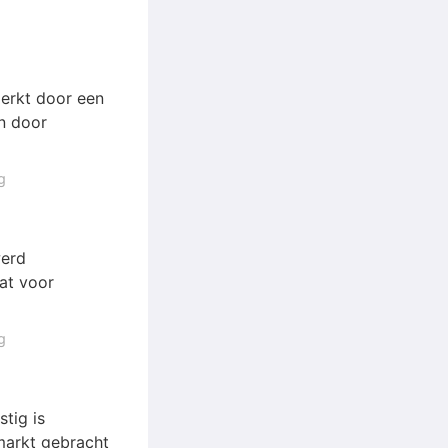
merkt door een
n door
g
werd
at voor
g
tig is
markt gebracht