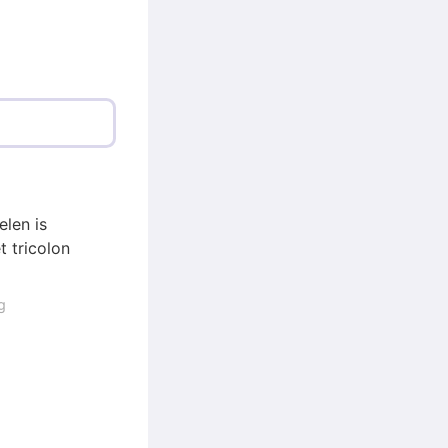
elen is
t tricolon
g