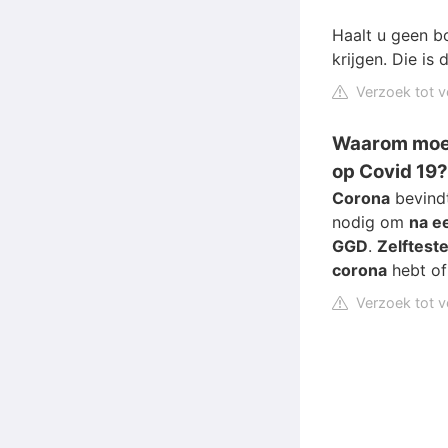
Haalt u geen b
krijgen. Die is
Verzoek tot v
Waarom moet 
op Covid 19?
Corona
bevindt
nodig om
na ee
GGD
.
Zelftest
corona
hebt of 
Verzoek tot v