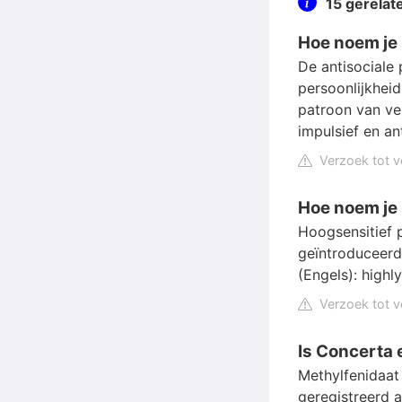
15 gerela
Hoe noem je
De antisociale 
persoonlijkhei
patroon van ve
impulsief en an
Verzoek tot v
Hoe noem je 
Hoogsensitief 
geïntroduceerd
(Engels): highl
Verzoek tot v
Is Concerta 
Methylfenidaat 
geregistreerd 