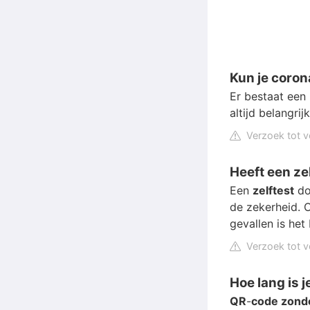
Kun je coron
Er bestaat een
altijd belangri
Verzoek tot v
Heeft een ze
Een
zelftest
do
de zekerheid.
gevallen is he
Verzoek tot v
Hoe lang is 
QR
-
code zond