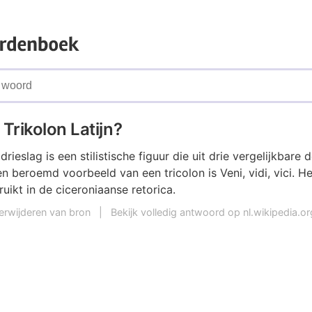
 Trikolon Latijn?
drieslag is een stilistische figuur die uit drie vergelijkbare d
beroemd voorbeeld van een tricolon is Veni, vidi, vici. He
uikt in de ciceroniaanse retorica.
erwijderen van bron
|
Bekijk volledig antwoord op nl.wikipedia.or