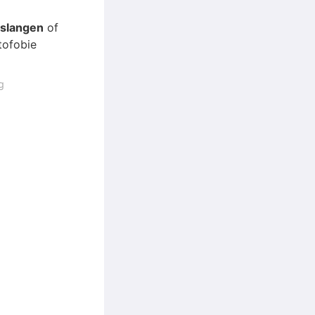
 slangen
of
tofobie
g