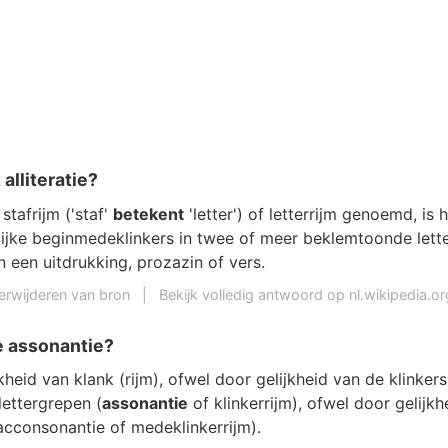
alliteratie?
 stafrijm ('staf'
betekent
'letter') of letterrijm genoemd, is 
lijke beginmedeklinkers in twee of meer beklemtoonde lett
 een uitdrukking, prozazin of vers.
erwijderen van bron
|
Bekijk volledig antwoord op nl.wikipedia.or
e assonantie?
ijkheid van klank (rijm), ofwel door gelijkheid van de klinker
ettergrepen (
assonantie
of klinkerrijm), ofwel door gelijk
acconsonantie of medeklinkerrijm).