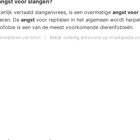
angst voor slangen?
tterlijk vertaald slangenvrees, is een overmatige
angst voor
ieren. De
angst
voor reptielen in het algemeen wordt herpe
ofobie is een van de meest voorkomende dierenfobieën.
erwijderen van bron
|
Bekijk volledig antwoord op nl.wikipedia.or