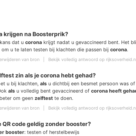
a krijgen na Boosterprik?
 kans dat u
corona
krijgt nadat u gevaccineerd bent. Het bl
jk om u te laten testen bij klachten die passen bij
corona
.
erwijderen van bron
|
Bekijk volledig antwoord op rijksoverheid.n
lftest zin als je corona hebt gehad?
et u bij klachten,
als
u dichtbij een besmet persoon was o
 Ook
als
u volledig bent gevaccineerd of
corona heeft geha
t beter om geen
zelftest
te doen.
erwijderen van bron
|
Bekijk volledig antwoord op rijksoverheid.n
je QR code geldig zonder booster?
er booster
: testen of herstelbewijs