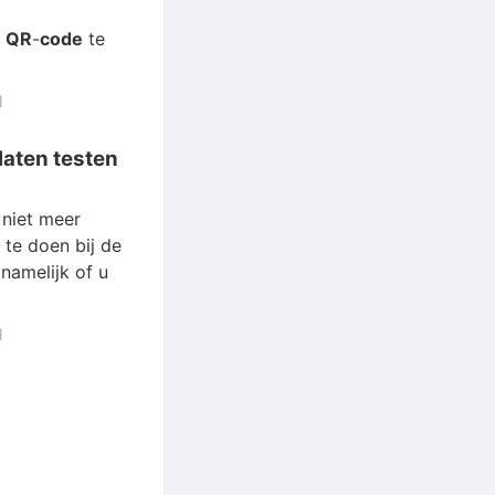
n
QR
-
code
te
l
laten testen
 niet meer
 te doen bij de
namelijk of u
l