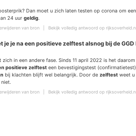
oosterprik? Dan moet u zich laten testen op corona om ee
 dan 24 uur
geldig
.
erwijderen van bron
|
Bekijk volledig antwoord op rijksoverheid.n
je je na een positieve zelftest alsnog bij de GGD 
 zich in een andere fase. Sinds 11 april 2022 is het daarom
n positieve zelftest
een bevestigingstest (confirmatietest)
en
bij klachten blijft wel belangrijk. Door de
zelftest
weet u 
niet.
erwijderen van bron
|
Bekijk volledig antwoord op rijksoverheid.n