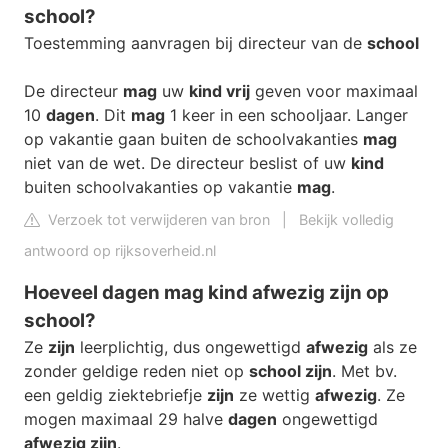
school?
Toestemming aanvragen bij directeur van de
school
De directeur
mag
uw
kind vrij
geven voor maximaal
10
dagen
. Dit
mag
1 keer in een schooljaar. Langer
op vakantie gaan buiten de schoolvakanties
mag
niet van de wet. De directeur beslist of uw
kind
buiten schoolvakanties op vakantie
mag
.
Verzoek tot verwijderen van bron
|
Bekijk volledig
antwoord op rijksoverheid.nl
Hoeveel dagen mag kind afwezig zijn op
school?
Ze
zijn
leerplichtig, dus ongewettigd
afwezig
als ze
zonder geldige reden niet op
school zijn
. Met bv.
een geldig ziektebriefje
zijn
ze wettig
afwezig
. Ze
mogen maximaal 29 halve
dagen
ongewettigd
afwezig zijn
.