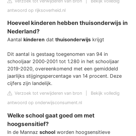
Verzoek tot verwijderen van bron
|
Bekijk volledig
antwoord op rijksoverheid.nl
Hoeveel kinderen hebben thuisonderwijs in
Nederland?
Aantal
kinderen
dat
thuisonderwijs
krijgt
Dit aantal is gestaag toegenomen van 94 in
schooljaar 2000-2001 tot 1.280 in het schooljaar
2019-2020, overeenkomend met een gemiddeld
jaarlijks stijgingspercentage van 14 procent. Deze
cijfers zijn landelijk.
Verzoek tot verwijderen van bron
|
Bekijk volledig
antwoord op onderwijsconsument.nl
Welke school gaat goed om met
hoogsensitief?
In de Mannaz
school
worden hoogsensitieve