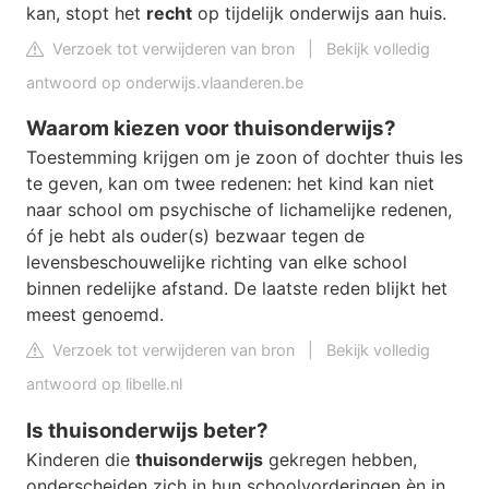
kan, stopt het
recht
op tijdelijk onderwijs aan huis.
Verzoek tot verwijderen van bron
|
Bekijk volledig
antwoord op onderwijs.vlaanderen.be
Waarom kiezen voor thuisonderwijs?
Toestemming krijgen om je zoon of dochter thuis les
te geven, kan om twee redenen: het kind kan niet
naar school om psychische of lichamelijke redenen,
óf je hebt als ouder(s) bezwaar tegen de
levensbeschouwelijke richting van elke school
binnen redelijke afstand. De laatste reden blijkt het
meest genoemd.
Verzoek tot verwijderen van bron
|
Bekijk volledig
antwoord op libelle.nl
Is thuisonderwijs beter?
Kinderen die
thuisonderwijs
gekregen hebben,
onderscheiden zich in hun schoolvorderingen èn in