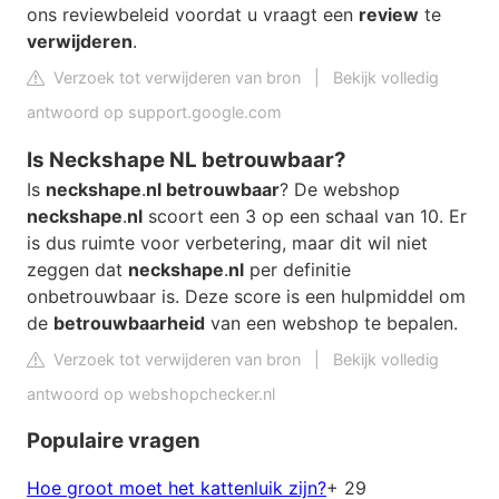
ons reviewbeleid voordat u vraagt een
review
te
verwijderen
.
Verzoek tot verwijderen van bron
|
Bekijk volledig
antwoord op support.google.com
Is Neckshape NL betrouwbaar?
Is
neckshape
.
nl betrouwbaar
? De webshop
neckshape
.
nl
scoort een 3 op een schaal van 10. Er
is dus ruimte voor verbetering, maar dit wil niet
zeggen dat
neckshape
.
nl
per definitie
onbetrouwbaar is. Deze score is een hulpmiddel om
de
betrouwbaarheid
van een webshop te bepalen.
Verzoek tot verwijderen van bron
|
Bekijk volledig
antwoord op webshopchecker.nl
Populaire vragen
Hoe groot moet het kattenluik zijn?
+ 29