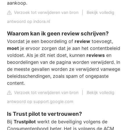
aankoop.
Verzoek tot verwijderen van bron
|
Bekijk volledig
antwoord op indora.nl
Waarom kan ik geen review schrijven?
Voordat je een beoordeling of
review
toevoegt,
moet
je ervoor zorgen dat je aan het contentbeleid
voldoet. Als je dit niet doet, kunnen
reviews
en
beoordelingen van de pagina worden verwijderd. In
de meeste gevallen worden ze verwijderd vanwege
beleidsschendingen, zoals spam of ongepaste
content.
Verzoek tot verwijderen van bron
|
Bekijk volledig
antwoord op support.google.com
Is Trust pilot te vertrouwen?
Bij
Trustpilot
werkt de beveiliging volgens de
Consumentenbond beter. Het is volgens de ACM