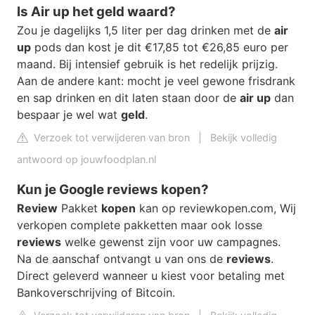
Is Air up het geld waard?
Zou je dagelijks 1,5 liter per dag drinken met de
air
up
pods dan kost je dit €17,85 tot €26,85 euro per
maand. Bij intensief gebruik is het redelijk prijzig.
Aan de andere kant: mocht je veel gewone frisdrank
en sap drinken en dit laten staan door de
air up
dan
bespaar je wel wat
geld
.
Verzoek tot verwijderen van bron
|
Bekijk volledig
antwoord op jouwfoodplan.nl
Kun je Google reviews kopen?
Review
Pakket
kopen
kan op reviewkopen.com, Wij
verkopen complete pakketten maar ook losse
reviews
welke gewenst zijn voor uw campagnes.
Na de aanschaf ontvangt u van ons de
reviews
.
Direct geleverd wanneer u kiest voor betaling met
Bankoverschrijving of Bitcoin.