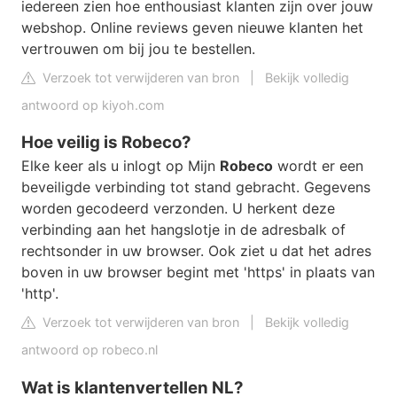
iedereen zien hoe enthousiast klanten zijn over jouw
webshop. Online reviews geven nieuwe klanten het
vertrouwen om bij jou te bestellen.
Verzoek tot verwijderen van bron
|
Bekijk volledig
antwoord op kiyoh.com
Hoe veilig is Robeco?
Elke keer als u inlogt op Mijn
Robeco
wordt er een
beveiligde verbinding tot stand gebracht. Gegevens
worden gecodeerd verzonden. U herkent deze
verbinding aan het hangslotje in de adresbalk of
rechtsonder in uw browser. Ook ziet u dat het adres
boven in uw browser begint met 'https' in plaats van
'http'.
Verzoek tot verwijderen van bron
|
Bekijk volledig
antwoord op robeco.nl
Wat is klantenvertellen NL?