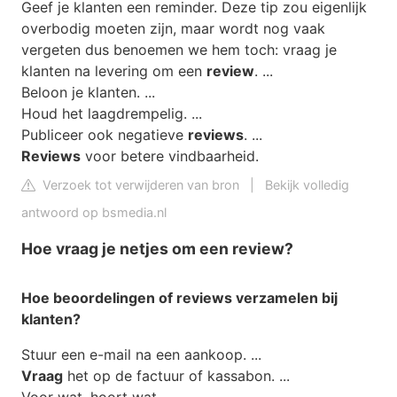
Geef je klanten een reminder. Deze tip zou eigenlijk
overbodig moeten zijn, maar wordt nog vaak
vergeten dus benoemen we hem toch: vraag je
klanten na levering om een
review
. ...
Beloon je klanten. ...
Houd het laagdrempelig. ...
Publiceer ook negatieve
reviews
. ...
Reviews
voor betere vindbaarheid.
Verzoek tot verwijderen van bron
|
Bekijk volledig
antwoord op bsmedia.nl
Hoe vraag je netjes om een review?
Hoe
beoordelingen of
reviews
verzamelen bij
klanten?
Stuur een e-mail na een aankoop. ...
Vraag
het op de factuur of kassabon. ...
Voor wat, hoort wat. ...