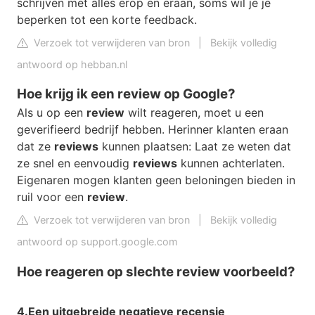
schrijven met alles erop en eraan, soms wil je je
beperken tot een korte feedback.
Verzoek tot verwijderen van bron
|
Bekijk volledig
antwoord op hebban.nl
Hoe krijg ik een review op Google?
Als u op een
review
wilt reageren, moet u een
geverifieerd bedrijf hebben. Herinner klanten eraan
dat ze
reviews
kunnen plaatsen: Laat ze weten dat
ze snel en eenvoudig
reviews
kunnen achterlaten.
Eigenaren mogen klanten geen beloningen bieden in
ruil voor een
review
.
Verzoek tot verwijderen van bron
|
Bekijk volledig
antwoord op support.google.com
Hoe reageren op slechte review voorbeeld?
4.
Een uitgebreide negatieve recensie