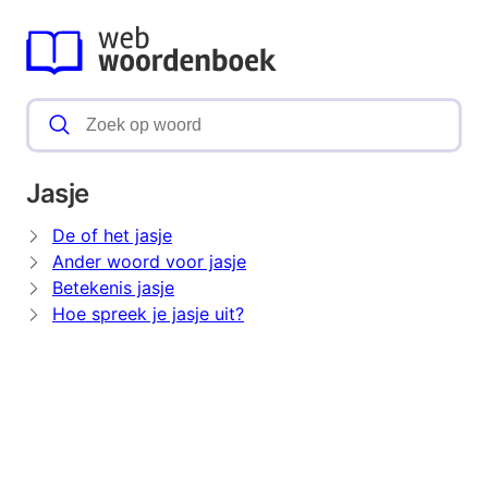
Jasje
De of het jasje
Ander woord voor jasje
Betekenis jasje
Hoe spreek je jasje uit?