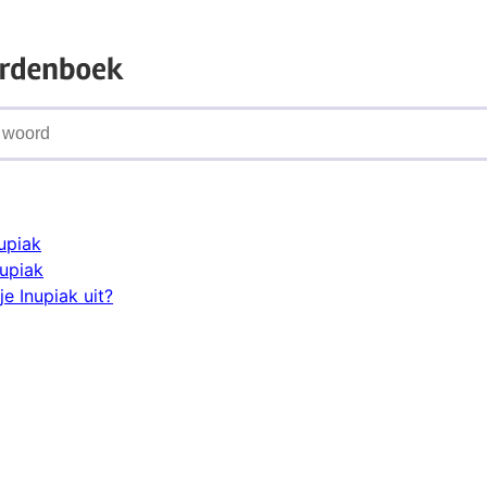
upiak
nupiak
e Inupiak uit?