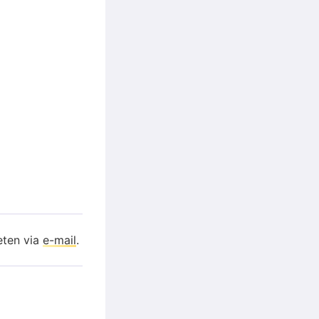
eten via
e-mail
.