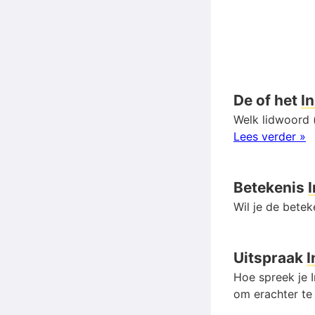
De of het
I
Welk lidwoord (
Lees verder »
Betekenis
Wil je de bete
Uitspraak
I
Hoe spreek je I
om erachter te 